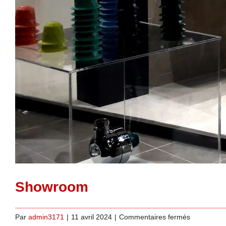
Showroom
sur
Par
admin3171
|
11 avril 2024
|
Commentaires fermés