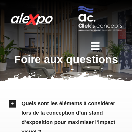
Passer
au
contenu
Toggle
Foire aux questions
Navigati
Accueil
À Propos
Quels sont les éléments à considérer
Portfolio
lors de la conception d’un stand
d’exposition pour maximiser l’impact
Les étapes
visuel ?