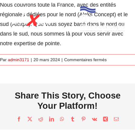
Passer
Nous couvrons toute la France, avec des entités
au
régionales dédiées pour le nord (Aleks Concept) et le
contenu
sud (Alexpo). Que vous soyez basé dans le nord ou
dans le sud, nous sommes là pour vous servir avec
notre expertise de pointe.
Toggle
sur
Par
admin3171
|
20 mars 2024
|
Commentaires fermés
Navigati
Quelles
Accueil
sont
vos
zones
À Propos
Share This Story, Choose
de
Your Platform!
service
Portfolio
?
Facebook
X
Reddit
LinkedIn
WhatsApp
Tumblr
Pinterest
Vk
Xing
Email
Les étapes