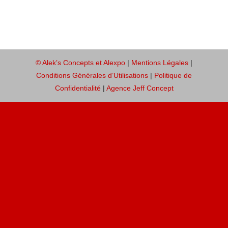
FAQ
Contact
© Alek’s Concepts et Alexpo
|
Mentions Légales
|
Conditions Générales d’Utilisations
|
Politique de
Confidentialité
|
Agence Jeff Concept