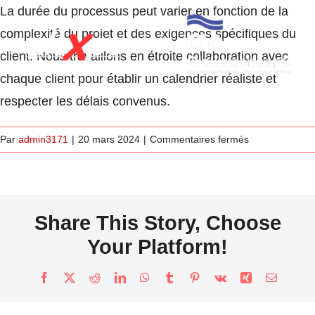
Passer
La durée du processus peut varier en fonction de la
au
complexité du projet et des exigences spécifiques du
contenu
client. Nous travaillons en étroite collaboration avec
chaque client pour établir un calendrier réaliste et
respecter les délais convenus.
Toggle
sur
Par
admin3171
|
20 mars 2024
|
Commentaires fermés
Navigati
Quelle
Accueil
est
la
durée
À Propos
Share This Story, Choose
typique
Your Platform!
du
Portfolio
processus
Facebook
X
Reddit
LinkedIn
WhatsApp
Tumblr
Pinterest
Vk
Xing
Email
de
conception
Les étapes
et