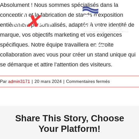
Passer
Absolument ! Nous sommes spécialisés dans la
au
conception et la fabrication de stands d’exposition
contenu
entièrement personnalisés, adaptés à votre identité de
marque, vos objectifs marketing et vos exigences
spécifiques. Notre équipe travaillera en étroite
Toggle
collaboration avec vous pour créer un stand unique qui
Navigati
se démarque et attire l’attention des visiteurs.
Accueil
sur
Par
admin3171
|
20 mars 2024
|
Commentaires fermés
Pouvons-
À Propos
nous
personnaliser
notre
Portfolio
Share This Story, Choose
stand
Your Platform!
d’exposition
Les étapes
pour